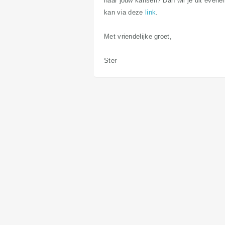
naar jouw kansen? Dan wil je dit evene
kan via deze
link
.
Met vriendelijke groet,
Ster​